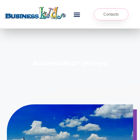
Contacto
BusinessKids® | Kenya