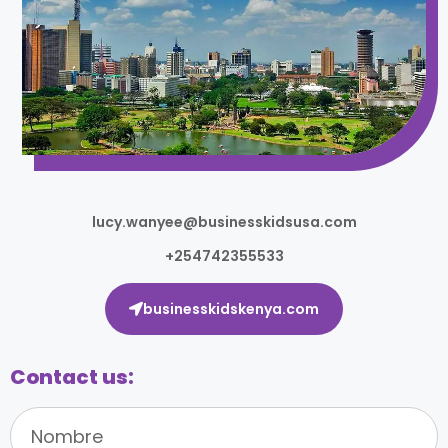
lucy.wanyee@businesskidsusa.com
+254742355533
businesskidskenya.com
Contact us: