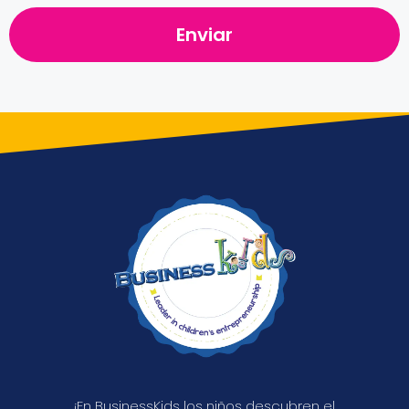
Enviar
¡En BusinessKids los niños descubren el